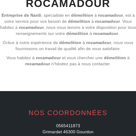
ROCAMADOUR
Entreprise de Nardi
, spécialiste en
démolition
à
rocamadour
, est à
votre service pour vos besoin de
démolition
à
rocamadour
. Vous
habitez à
rocamadour
, nous nous tenons à votre disposition pour tous
renseignements sur votre
démolition
à
rocamadour
.
Grâce à notre expérience de
démolition
à
rocamadour
, nous vous
fournissons un travail de qualité afin de vous satisfaire.
Vous habitez à
rocamadour
et vous chercher une
démolition
à
rocamadour
n'hésitez pas à nous contacter.
NOS COORDONNÉES
0565411873
Grimardet 46300 Gourdon