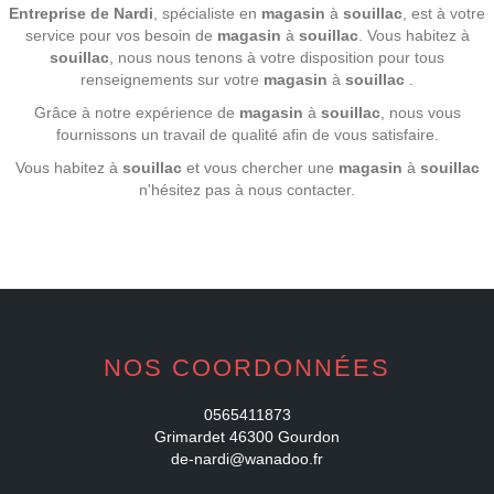
Entreprise de Nardi
, spécialiste en
magasin
à
souillac
, est à votre
service pour vos besoin de
magasin
à
souillac
. Vous habitez à
souillac
, nous nous tenons à votre disposition pour tous
renseignements sur votre
magasin
à
souillac
.
Grâce à notre expérience de
magasin
à
souillac
, nous vous
fournissons un travail de qualité afin de vous satisfaire.
Vous habitez à
souillac
et vous chercher une
magasin
à
souillac
n'hésitez pas à nous contacter.
NOS COORDONNÉES
0565411873
Grimardet 46300 Gourdon
de-nardi@wanadoo.fr